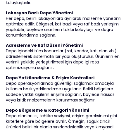
kolaylaştırılır.
Lokasyon Bazlı Depo Yönetimi
Her depo, belirli lokasyonlara ayrılarak malzeme yönetimi
optimize edilir. Bölgesel, kat bazlı veya raf bazlı yerleşim
yapılabilir, böylece ürünlerin takibi kolaylaşır ve doğru
konumlandırma sağlanır.
Adresleme ve Raf Düzeni Yönetimi
Depo içindeki tüm konumlar (raf, koridor, kat, alan vb.)
adreslenerek sistematik bir yapı oluşturulur. Ürünlerin en
verimli şekilde yerleştirilmesi için depo içi rota
optimizasyonu sağlanır.
Depo Yetkilendirme & Erişim Kontrolleri
Depo operasyonlarında güvenliği sağlamak amacıyla
kullanıcı bazlı yetkilendirme uygulanır. Belirli bölgelere
sadece yetkili kişilerin erişimi sağlanır, böylece hassas
veya kritik malzemelerin korunması sağlanır.
Depo Bölgeleme & Kategori Yönetimi
Depo alanları ısı, tehlike seviyesi, erişim gereksinimi gibi
kriterlere göre bölgelere ayrılır. Örneğin, soğuk zincir
ürünleri belirli bir alanla sınırlandırılabilir veya kimyasal