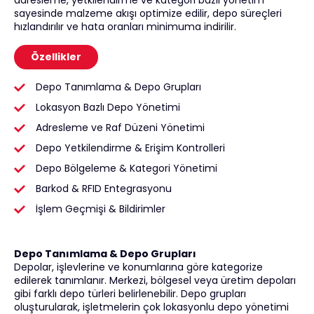
sayesinde malzeme akışı optimize edilir, depo süreçleri
hızlandırılır ve hata oranları minimuma indirilir.
Özellikler
Depo Tanımlama & Depo Grupları
Lokasyon Bazlı Depo Yönetimi
Adresleme ve Raf Düzeni Yönetimi
Depo Yetkilendirme & Erişim Kontrolleri
Depo Bölgeleme & Kategori Yönetimi
Barkod & RFID Entegrasyonu
İşlem Geçmişi & Bildirimler
Depo Tanımlama & Depo Grupları
Depolar, işlevlerine ve konumlarına göre kategorize
edilerek tanımlanır. Merkezi, bölgesel veya üretim depoları
gibi farklı depo türleri belirlenebilir. Depo grupları
oluşturularak, işletmelerin çok lokasyonlu depo yönetimi