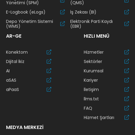
Yönetimi (SPM)
(QMS)
E-Logbook (eLogs)
İş Zekası (BI)
Depo Yönetim Sistemi
Elektronik Parti Kaydı
(WMS)
(EBR)
AR-GE
HIZLI MENÜ
Konektom
Hizmetler
Dijital İkiz
Sektörler
AI
Kurumsal
aSAS
Kariyer
aPaaS
İletişim
llms.txt
FAQ
Hizmet Şartları
MEDYA MERKEZI