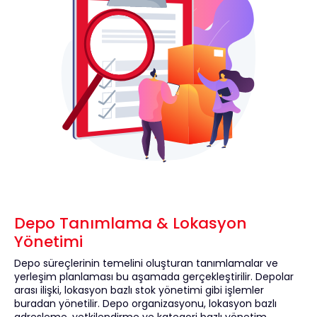
Depo Tanımlama & Lokasyon
Yönetimi
Depo süreçlerinin temelini oluşturan tanımlamalar ve
yerleşim planlaması bu aşamada gerçekleştirilir. Depolar
arası ilişki, lokasyon bazlı stok yönetimi gibi işlemler
buradan yönetilir. Depo organizasyonu, lokasyon bazlı
adresleme, yetkilendirme ve kategori bazlı yönetim